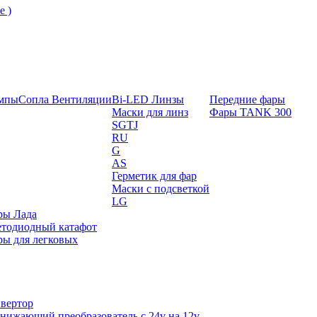
е )
ампы
Сопла Вентиляции
Bi-LED Линзы
Передние фары
Маски для линз
Фары TANK 300
SGTJ
RU
G
AS
Герметик для фар
Маски с подсветкой
LG
ры Лада
етодиодный катафот
ы для легковых
вертор
нижающий преобразователь с 24v на 12v