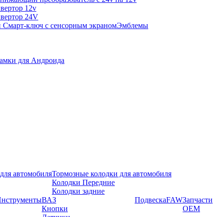
вертор 12v
вертор 24V
 Смарт-ключ с сенсорным экраном
Эмблемы
амки для Андроида
для автомобиля
Тормозные колодки для автомобиля
Колодки Передние
Колодки задние
нструменты
ВАЗ
Подвеска
FAW
Запчасти
Кнопки
OEM