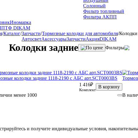
Воздушный
Солонный
Фильтр топливный
Фильтра АКПП
овик
Иномарка
И
ПТФ DIKAM
я
/
Каталог
/
Запчасти
/
Тормозные колодки для автомобиля
/
Колодки
Автосвет
Аксессуары
Запчасти
Акция
DIKAM
Колодки задние
По цене
Фильтры
озные колодки задние 1118-2190 с АБС арт.SCT0003BS
Тормоз
1 416₽
В корзину
Комплект
личии менее 1000
В нали
стрируйтесь и получите индивидуальные условия, накопительны