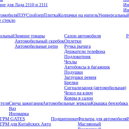
ие для Лада 2110 и 2111
Ин
Ин
томобиля
ПЗУ
Спойлер
Плитка
Колпачки на нипель
Универсальный
е стекло
бильный
Зимние товары
Салон автомобиля
Р
Автомобильный скребок
Оплетки
Автомобильные цепи
Ручка рычага
Держатели телефона
Подлокотник
Чехлы
Автобоксы в багажник
Подушки
Заглушки ремня
Брелки
Сигнализация (автомобильная)
Чехол на ключ
Ковры в салон
теля
Свеча зажигания
Автомобильные зеркала
Крышка бензобака 
Ваз
Иномарка
ГРМ GATES
Подшипники
Фильтра для автомобиля
И
ГРМ для Китайских Авто
Маслянный