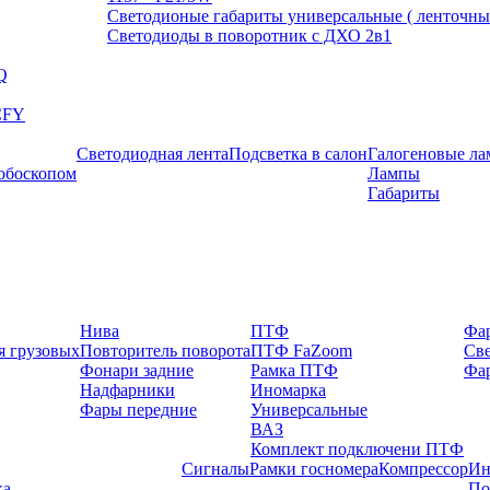
Светодионые габариты универсальные ( ленточны
Светодиоды в поворотник с ДХО 2в1
Q
CFY
Светодиодная лента
Подсветка в салон
Галогеновые л
обоскопом
Лампы
Габариты
Нива
ПТФ
Фа
я грузовых
Повторитель поворота
ПТФ FaZoom
Св
Фонари задние
Рамка ПТФ
Фар
Надфарники
Иномарка
Фары передние
Универсальные
ВАЗ
Комплект подключени ПТФ
Сигналы
Рамки госномера
Компрессор
Ин
ка
По