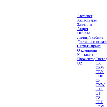
Автосвет
Аксессуары
Запчасти
Акция
DIKAM
Личный кабинет
Доставка и оплат
Скачать прайс
О компании
Контакты
Прожектор
Свето
UZ
CA
CBW
CBY
CDP
CF
CKW
CTD
CT
CS
CRT
CZW