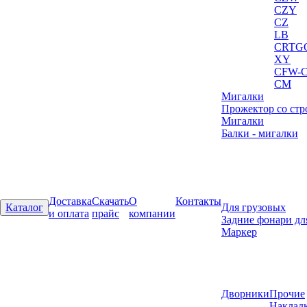
CZY
CZ
LB
CRTG
XY
CFW-
CM
Мигалки
Прожектор со стр
Мигалки
Балки - мигалки
Доставка
Скачать
О
Контакты
Каталог
Для грузовых
и оплата
прайс
компании
Задние фонари дл
Маркер
Дворники
Прочие
Наклад