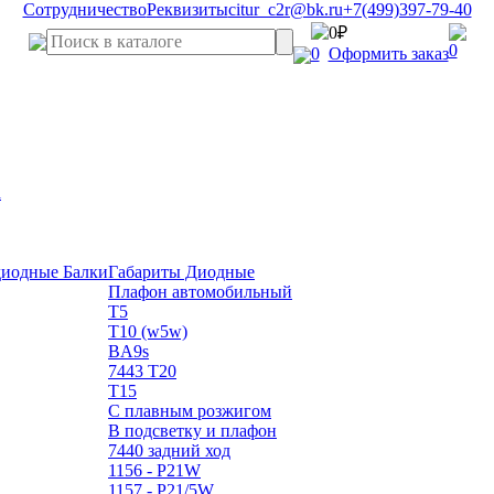
Сотрудничество
Реквизиты
citur_c2r@bk.ru
+7(499)397-79-40
0₽
0
0
Оформить заказ
а
диодные Балки
Габариты Диодные
Плафон автомобильный
T5
T10 (w5w)
BA9s
7443 T20
T15
С плавным розжигом
В подсветку и плафон
7440 задний ход
1156 - P21W
1157 - P21/5W