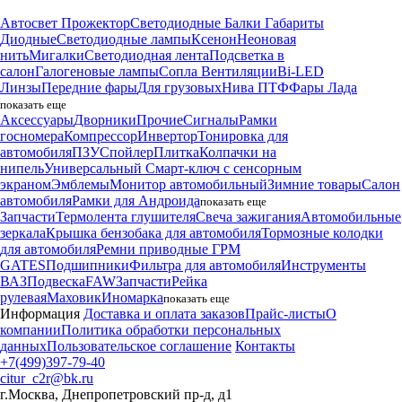
Автосвет
Прожектор
Светодиодные Балки
Габариты
Диодные
Светодиодные лампы
Ксенон
Неоновая
нить
Мигалки
Светодиодная лента
Подсветка в
салон
Галогеновые лампы
Сопла Вентиляции
Bi-LED
Линзы
Передние фары
Для грузовых
Нива
ПТФ
Фары Лада
показать еще
Аксессуары
Дворники
Прочие
Сигналы
Рамки
госномера
Компрессор
Инвертор
Тонировка для
автомобиля
ПЗУ
Спойлер
Плитка
Колпачки на
нипель
Универсальный Смарт-ключ с сенсорным
экраном
Эмблемы
Монитор автомобильный
Зимние товары
Салон
автомобиля
Рамки для Андроида
показать еще
Запчасти
Термолента глушителя
Свеча зажигания
Автомобильные
зеркала
Крышка бензобака для автомобиля
Тормозные колодки
для автомобиля
Ремни приводные
ГРМ
GATES
Подшипники
Фильтра для автомобиля
Инструменты
ВАЗ
Подвеска
FAW
Запчасти
Рейка
рулевая
Маховик
Иномарка
показать еще
Информация
Доставка и оплата заказов
Прайс-листы
О
компании
Политика обработки персональных
данных
Пользовательское соглашение
Контакты
+7(499)397-79-40
citur_c2r@bk.ru
г.Москва, Днепропетровский пр-д, д1