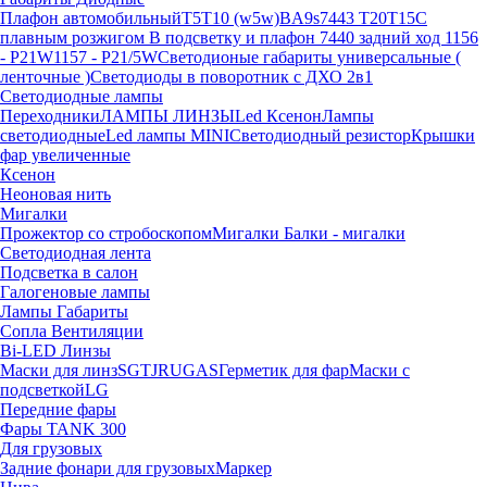
Плафон автомобильный
T5
T10 (w5w)
BA9s
7443 T20
T15
С
плавным розжигом
В подсветку и плафон
7440 задний ход
1156
- P21W
1157 - P21/5W
Светодионые габариты универсальные (
ленточные )
Светодиоды в поворотник с ДХО 2в1
Светодиодные лампы
Переходники
ЛАМПЫ ЛИНЗЫ
Led Ксенон
Лампы
светодиодные
Led лампы MINI
Светодиодный резистор
Крышки
фар увеличенные
Ксенон
Неоновая нить
Мигалки
Прожектор со стробоскопом
Мигалки
Балки - мигалки
Светодиодная лента
Подсветка в салон
Галогеновые лампы
Лампы
Габариты
Сопла Вентиляции
Bi-LED Линзы
Маски для линз
SGTJ
RU
G
AS
Герметик для фар
Маски с
подсветкой
LG
Передние фары
Фары TANK 300
Для грузовых
Задние фонари для грузовых
Маркер