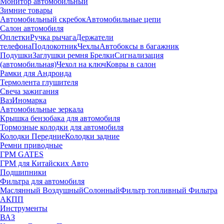
Монитор автомобильный
Зимние товары
Автомобильный скребок
Автомобильные цепи
Салон автомобиля
Оплетки
Ручка рычага
Держатели
телефона
Подлокотник
Чехлы
Автобоксы в багажник
Подушки
Заглушки ремня
Брелки
Сигнализация
(автомобильная)
Чехол на ключ
Ковры в салон
Рамки для Андроида
Термолента глушителя
Свеча зажигания
Ваз
Иномарка
Автомобильные зеркала
Крышка бензобака для автомобиля
Тормозные колодки для автомобиля
Колодки Передние
Колодки задние
Ремни приводные
ГРМ GATES
ГРМ для Китайских Авто
Подшипники
Фильтра для автомобиля
Маслянный
Воздушный
Солонный
Фильтр топливный
Фильтра
АКПП
Инструменты
ВАЗ