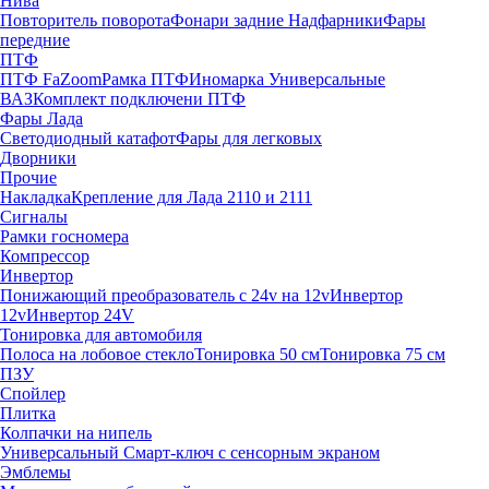
Нива
Повторитель поворота
Фонари задние
Надфарники
Фары
передние
ПТФ
ПТФ FaZoom
Рамка ПТФ
Иномарка
Универсальные
ВАЗ
Комплект подключени ПТФ
Фары Лада
Светодиодный катафот
Фары для легковых
Дворники
Прочие
Накладка
Крепление для Лада 2110 и 2111
Сигналы
Рамки госномера
Компрессор
Инвертор
Понижающий преобразователь с 24v на 12v
Инвертор
12v
Инвертор 24V
Тонировка для автомобиля
Полоса на лобовое стекло
Тонировка 50 см
Тонировка 75 см
ПЗУ
Спойлер
Плитка
Колпачки на нипель
Универсальный Смарт-ключ с сенсорным экраном
Эмблемы