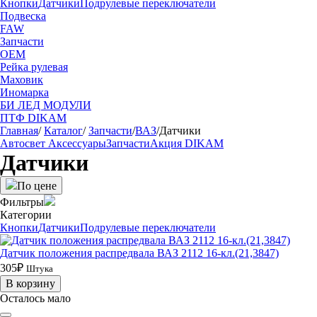
Кнопки
Датчики
Подрулевые переключатели
Подвеска
FAW
Запчасти
OEM
Рейка рулевая
Маховик
Иномарка
БИ ЛЕД МОДУЛИ
ПТФ DIKAM
Главная
/
Каталог
/
Запчасти
/
ВАЗ
/
Датчики
Автосвет
Аксессуары
Запчасти
Акция
DIKAM
Датчики
По цене
Фильтры
Категории
Кнопки
Датчики
Подрулевые переключатели
Датчик положения распредвала ВАЗ 2112 16-кл.(21,3847)
305₽
Штука
В корзину
Осталось мало