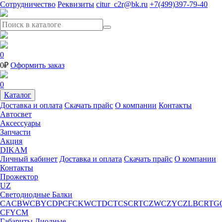
Сотрудничество
Реквизиты
citur_c2r@bk.ru
+7(499)397-79-40
0
0₽
Оформить заказ
0
Каталог
Доставка и оплата
Скачать прайс
О компании
Контакты
Автосвет
Аксессуары
Запчасти
Акция
DIKAM
Личный кабинет
Доставка и оплата
Скачать прайс
О компании
Контакты
Прожектор
UZ
Светодиодные Балки
CA
CBW
CBY
CDP
CF
CKW
CTD
CT
CS
CRT
CZW
CZY
CZ
LB
CRTG
CFY
CM
Габариты Диодные