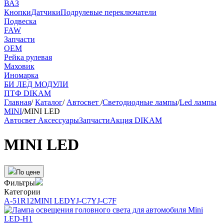
ВАЗ
Кнопки
Датчики
Подрулевые переключатели
Подвеска
FAW
Запчасти
OEM
Рейка рулевая
Маховик
Иномарка
БИ ЛЕД МОДУЛИ
ПТФ DIKAM
Главная
/
Каталог
/
Автосвет
/
Светодиодные лампы
/
Led лампы
MINI
/
MINI LED
Автосвет
Аксессуары
Запчасти
Акция
DIKAM
MINI LED
По цене
Фильтры
Категории
A-51
R12
MINI LED
YJ-C7
YJ-C7F