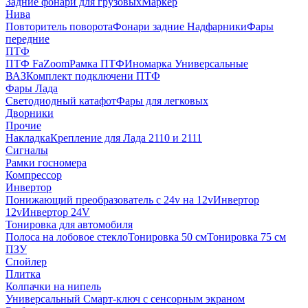
Задние фонари для грузовых
Маркер
Нива
Повторитель поворота
Фонари задние
Надфарники
Фары
передние
ПТФ
ПТФ FaZoom
Рамка ПТФ
Иномарка
Универсальные
ВАЗ
Комплект подключени ПТФ
Фары Лада
Светодиодный катафот
Фары для легковых
Дворники
Прочие
Накладка
Крепление для Лада 2110 и 2111
Сигналы
Рамки госномера
Компрессор
Инвертор
Понижающий преобразователь с 24v на 12v
Инвертор
12v
Инвертор 24V
Тонировка для автомобиля
Полоса на лобовое стекло
Тонировка 50 см
Тонировка 75 см
ПЗУ
Спойлер
Плитка
Колпачки на нипель
Универсальный Смарт-ключ с сенсорным экраном