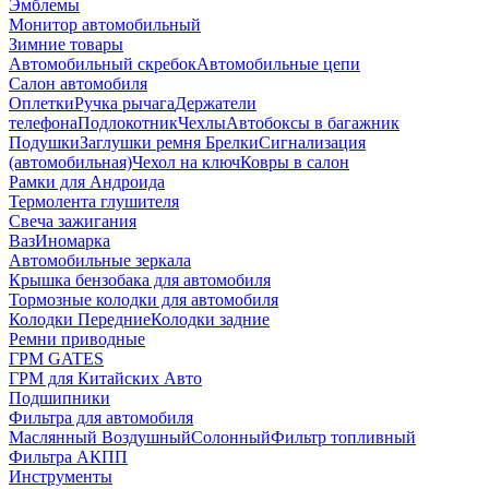
Эмблемы
Монитор автомобильный
Зимние товары
Автомобильный скребок
Автомобильные цепи
Салон автомобиля
Оплетки
Ручка рычага
Держатели
телефона
Подлокотник
Чехлы
Автобоксы в багажник
Подушки
Заглушки ремня
Брелки
Сигнализация
(автомобильная)
Чехол на ключ
Ковры в салон
Рамки для Андроида
Термолента глушителя
Свеча зажигания
Ваз
Иномарка
Автомобильные зеркала
Крышка бензобака для автомобиля
Тормозные колодки для автомобиля
Колодки Передние
Колодки задние
Ремни приводные
ГРМ GATES
ГРМ для Китайских Авто
Подшипники
Фильтра для автомобиля
Маслянный
Воздушный
Солонный
Фильтр топливный
Фильтра АКПП
Инструменты