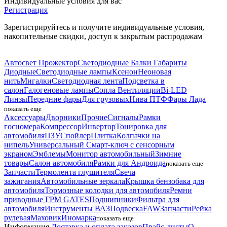
Индивидуальные условия для вас
Регистрация
Зарегистрируйтесь и получите индивидуальные условия,
накопительные скидки, доступ к закрытым распродажам
Автосвет
Прожектор
Светодиодные Балки
Габариты
Диодные
Светодиодные лампы
Ксенон
Неоновая
нить
Мигалки
Светодиодная лента
Подсветка в
салон
Галогеновые лампы
Сопла Вентиляции
Bi-LED
Линзы
Передние фары
Для грузовых
Нива
ПТФ
Фары Лада
показать еще
Аксессуары
Дворники
Прочие
Сигналы
Рамки
госномера
Компрессор
Инвертор
Тонировка для
автомобиля
ПЗУ
Спойлер
Плитка
Колпачки на
нипель
Универсальный Смарт-ключ с сенсорным
экраном
Эмблемы
Монитор автомобильный
Зимние
товары
Салон автомобиля
Рамки для Андроида
показать еще
Запчасти
Термолента глушителя
Свеча
зажигания
Автомобильные зеркала
Крышка бензобака для
автомобиля
Тормозные колодки для автомобиля
Ремни
приводные
ГРМ GATES
Подшипники
Фильтра для
автомобиля
Инструменты
ВАЗ
Подвеска
FAW
Запчасти
Рейка
рулевая
Маховик
Иномарка
показать еще
Информация
Доставка и оплата заказов
Прайс-листы
О