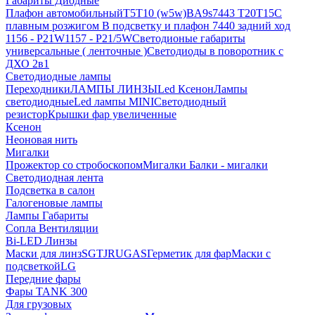
Габариты Диодные
Плафон автомобильный
T5
T10 (w5w)
BA9s
7443 T20
T15
С
плавным розжигом
В подсветку и плафон
7440 задний ход
1156 - P21W
1157 - P21/5W
Светодионые габариты
универсальные ( ленточные )
Светодиоды в поворотник с
ДХО 2в1
Светодиодные лампы
Переходники
ЛАМПЫ ЛИНЗЫ
Led Ксенон
Лампы
светодиодные
Led лампы MINI
Светодиодный
резистор
Крышки фар увеличенные
Ксенон
Неоновая нить
Мигалки
Прожектор со стробоскопом
Мигалки
Балки - мигалки
Светодиодная лента
Подсветка в салон
Галогеновые лампы
Лампы
Габариты
Сопла Вентиляции
Bi-LED Линзы
Маски для линз
SGTJ
RU
G
AS
Герметик для фар
Маски с
подсветкой
LG
Передние фары
Фары TANK 300
Для грузовых