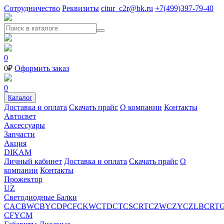
Сотрудничество
Реквизиты
citur_c2r@bk.ru
+7(499)397-79-40
0
0₽
Оформить заказ
0
Каталог
Доставка и оплата
Скачать прайс
О компании
Контакты
Автосвет
Аксессуары
Запчасти
Акция
DIKAM
Личный кабинет
Доставка и оплата
Скачать прайс
О
компании
Контакты
Прожектор
UZ
Светодиодные Балки
CA
CBW
CBY
CDP
CF
CKW
CTD
CT
CS
CRT
CZW
CZY
CZ
LB
CRT
CFY
CM